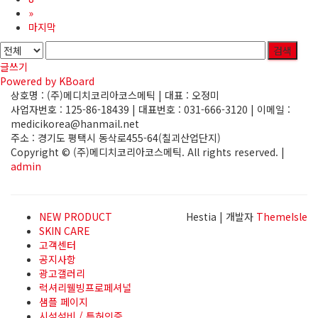
»
마지막
검색
글쓰기
Powered by KBoard
상호명 : (주)메디치코리아코스메틱 | 대표 : 오정미
사업자번호 : 125-86-18439 | 대표번호 : 031-666-3120 | 이메일 :
medicikorea@hanmail.net
주소 : 경기도 평택시 동삭로455-64(칠괴산업단지)
Copyright © (주)메디치코리아코스메틱. All rights reserved. |
admin
NEW PRODUCT
Hestia | 개발자
ThemeIsle
SKIN CARE
고객센터
공지사항
광고갤러리
럭셔리웰빙프로페셔널
샘플 페이지
시설설비 / 특허인증