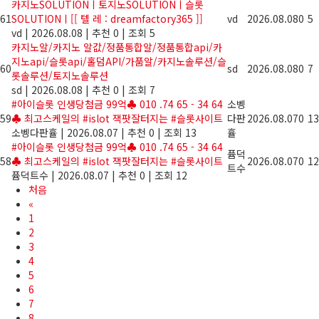
카­지노SOLUTIONㅣ토지노SOLUTIONㅣ슬롯
61
SOLUTIONㅣ[[ 텔 레 : dreamfactory365 ]]
vd
2026.08.08
0
5
vd
|
2026.08.08
|
추천 0
|
조회 5
카지노알/카지노 알값/정품통합알/정품통합api/카
지노api/슬롯api/홀덤API/가품알/카지노솔루션/슬
60
sd
2026.08.08
0
7
롯솔루션/토지노솔루션
sd
|
2026.08.08
|
추천 0
|
조회 7
#아이슬롯 인생당첨금 99억♣ 010 .74 65 - 34 64
소벵
59
♣ 최고스케일의 #islot 잭팟잘터지는 #슬롯사이트
다판
2026.08.07
0
13
소벵다판휼
|
2026.08.07
|
추천 0
|
조회 13
휼
#아이슬롯 인생당첨금 99억♣ 010 .74 65 - 34 64
퓸덕
58
♣ 최고스케일의 #islot 잭팟잘터지는 #슬롯사이트
2026.08.07
0
12
트수
퓸덕트수
|
2026.08.07
|
추천 0
|
조회 12
처음
«
1
2
3
4
5
6
7
8