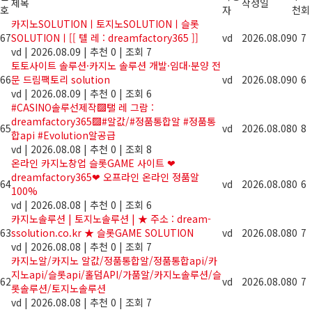
제목
작성일
호
자
천
회
카­지노SOLUTIONㅣ토지노SOLUTIONㅣ슬롯
67
SOLUTIONㅣ[[ 텔 레 : dreamfactory365 ]]
vd
2026.08.09
0
7
vd
|
2026.08.09
|
추천 0
|
조회 7
토토사이트 솔루션·카지노 솔루션 개발·임대·분양 전
66
문 드림팩토리 solution
vd
2026.08.09
0
6
vd
|
2026.08.09
|
추천 0
|
조회 6
#CASINO솔루선제작▩탤 레 그람 :
dreamfactory365▩#알값/#정품통합알 #정품통
65
vd
2026.08.08
0
8
합api #Evolution알공급
vd
|
2026.08.08
|
추천 0
|
조회 8
온라인 카지노창업 슬롯GAME 사이트 ❤
dreamfactory365❤ 오프라인 온라인 정품알
64
vd
2026.08.08
0
6
100%
vd
|
2026.08.08
|
추천 0
|
조회 6
카지노솔루션 | 토지노솔루션 | ★ 주소 : dream-
63
ssolution.co.kr ★ 슬롯GAME SOLUTION
vd
2026.08.08
0
7
vd
|
2026.08.08
|
추천 0
|
조회 7
카지노알/카지노 알값/정품통합알/정품통합api/카
지노api/슬롯api/홀덤API/가품알/카지노솔루션/슬
62
vd
2026.08.08
0
7
롯솔루션/토지노솔루션
vd
|
2026.08.08
|
추천 0
|
조회 7