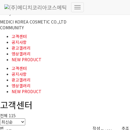
내
Always Your Best Business Partner
비
MEDICI KOREA COSMETIC CO.,LTD
게
COMMUNITY
이
션
고객센터
토
공지사항
글
광고갤러리
영상갤러리
NEW PRODUCT
고객센터
공지사항
광고갤러리
영상갤러리
NEW PRODUCT
고객센터
전체 115
번
작성
추
조