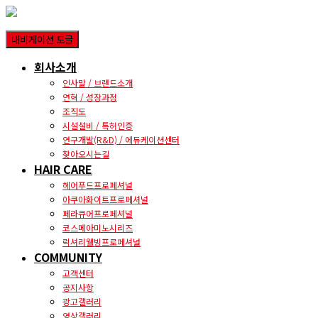
내비게이션 토글
회사소개
인사말 / 브랜드소개
연혁 / 성장과정
조직도
시설설비 / 특허인증
연구개발(R&D) / 에듀케이션센터
찾아오시는길
HAIR CARE
헤어푸드프로페셔널
아쿠아화이트프로페셔널
페라큐어프로페셔널
코스메아미노시리즈
럭셔리웰빙프로페셔널
COMMUNITY
고객센터
공지사항
광고갤러리
영상갤러리