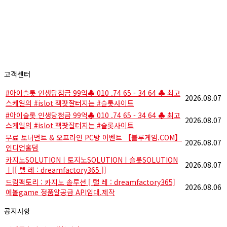
고객센터
#아이슬롯 인생당첨금 99억♣ 010 .74 65 - 34 64 ♣ 최고
2026.08.07
스케일의 #islot 잭팟잘터지는 #슬롯사이트
#아이슬롯 인생당첨금 99억♣ 010 .74 65 - 34 64 ♣ 최고
2026.08.07
스케일의 #islot 잭팟잘터지는 #슬롯사이트
무료 토너먼트 & 오프라인 PC방 이벤트 【블루게임.COM】
2026.08.07
인디언홀덤
카­지노SOLUTIONㅣ토지노SOLUTIONㅣ슬롯SOLUTION
2026.08.07
ㅣ[[ 텔 레 : dreamfactory365 ]]
드림팩토리 : 카­지노 솔­루션 [ 탤 레 : dreamfactory365]
2026.08.06
에볼game 정품알공급 API임대.제작
공지사항