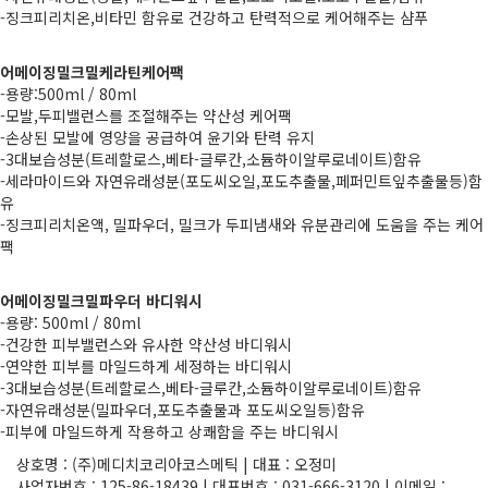
-징크피리치온,비타민 함유로 건강하고 탄력적으로 케어해주는 샴푸
어메이징밀크밀케라틴케어팩
-용량:500ml / 80ml
-모발,두피밸런스를 조절해주는 약산성 케어팩
-손상된 모발에 영양을 공급하여 윤기와 탄력 유지
-3대보습성분(트레할로스,베타-글루칸,소듐하이알루로네이트)함유
-세라마이드와 자연유래성분(포도씨오일,포도추출물,페퍼민트잎추출물등)함
유
-징크피리치온액, 밀파우더, 밀크가 두피냄새와 유분관리에 도움을 주는 케어
팩
어메이징밀크밀파우더 바디워시
-용량: 500ml / 80ml
-건강한 피부밸런스와 유사한 약산성 바디워시
-연약한 피부를 마일드하게 세정하는 바디워시
-3대보습성분(트레할로스,베타-글루칸,소듐하이알루로네이트)함유
-자연유래성분(밀파우더,포도추출물과 포도씨오일등)함유
-피부에 마일드하게 작용하고 상쾌함을 주는 바디워시
상호명 : (주)메디치코리아코스메틱 | 대표 : 오정미
사업자번호 : 125-86-18439 | 대표번호 : 031-666-3120 | 이메일 :