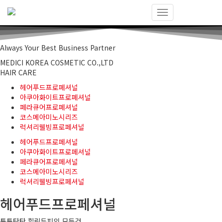
내
비
게
Always Your Best Business Partner
이
션
MEDICI KOREA COSMETIC CO.,LTD
토
HAIR CARE
글
헤어푸드프로페셔널
아쿠아화이트프로페셔널
페라큐어프로페셔널
코스메아미노시리즈
럭셔리웰빙프로페셔널
헤어푸드프로페셔널
아쿠아화이트프로페셔널
페라큐어프로페셔널
코스메아미노시리즈
럭셔리웰빙프로페셔널
헤어푸드프로페셔널
튼튼탄탄,힐링두피의 모든것,