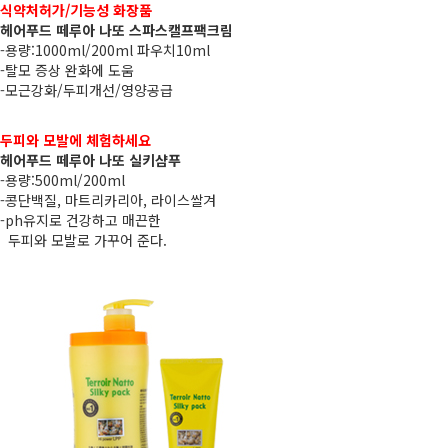
식약처허가/기능성 화장품
헤어푸드 떼루아 나또 스파스캘프팩크림
-용량:1000ml/200ml 파우치10ml
-탈모 증상 완화에 도움
-모근강화/두피개선/영양공급
두피와 모발에 체험하세요
헤어푸드 떼루아 나또 실키샴푸
-용량:500ml/200ml
-콩단백질, 마트리카리아, 라이스쌀겨
-ph유지로 건강하고 매끈한
두피와 모발로 가꾸어 준다.