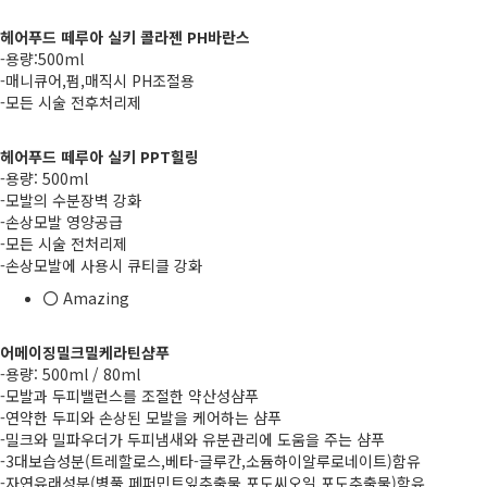
헤어푸드 떼루아 실키 콜라젠 PH바란스
-용량:500ml
-매니큐어,펌,매직시 PH조절용
-모든 시술 전후처리제
헤어푸드 떼루아 실키 PPT힐링
-용량: 500ml
-모발의 수분장벽 강화
-손상모발 영양공급
-모든 시술 전처리제
-손상모발에 사용시 큐티클 강화
Amazing
어메이징밀크밀케라틴샴푸
-용량: 500ml / 80ml
-모발과 두피밸런스를 조절한 약산성샴푸
-연약한 두피와 손상된 모발을 케어하는 샴푸
-밀크와 밀파우더가 두피냄새와 유분관리에 도움을 주는 샴푸
-3대보습성분(트레할로스,베타-글루칸,소듐하이알루로네이트)함유
-자연유래성분(병풀,페퍼민트잎추출물,포도씨오일.포도추출물)함유