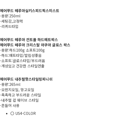
헤어푸드 떼루아실키스피드픽스미스트
-용량:250ml
-세팅감,고정력
-리퀴드타입
헤어푸드 떼루아 컨트롤 하드매트왁스
헤어푸드 떼루아 크리스탈 아쿠아 글로스 왁스
-용량:하드100g 소프트100g
-하드:매트타입/발림성좋음
-소프트:글로스타입/부드러움
-개성있고 건강한 스타일연출
헤어푸드 내추럴핫스타일링피니쉬
-용량:265ml
-오렌지오일, 망고오일
-촉촉하고 부드러운 스타일
-내추럴 컬 웨이브 스타일
-흔들어 사용
US4-COLOR