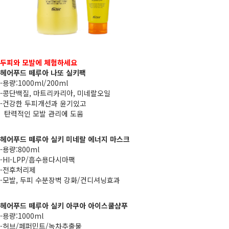
두피와 모발에 체험하세요
헤어푸드 떼루아 나또 실키팩
-용량:1000ml/200ml
-콩단백질, 마트리카리아, 미네랄오일
-건강한 두피개선과 윤기있고
탄력적인 모발 관리에 도움
헤어푸드 떼루아 실키 미네랄 에너지 마스크
-용량:800ml
-HI-LPP/흡수용다시마팩
-전후처리제
-모발, 두피 수분장벽 강화/컨디셔닝효과
헤어푸드 떼루아 실키 아쿠아 아이스쿨샴푸
-용량:1000ml
-허브/페퍼민트/녹차추출물