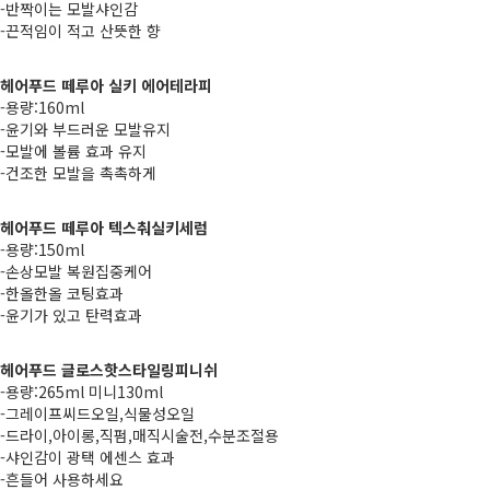
-반짝이는 모발샤인감
-끈적임이 적고 산뜻한 향
헤어푸드 떼루아 실키 에어테라피
-용량:160ml
-윤기와 부드러운 모발유지
-모발에 볼륨 효과 유지
-건조한 모발을 촉촉하게
헤어푸드 떼루아 텍스춰실키세럼
-용량:150ml
-손상모발 복원집중케어
-한올한올 코팅효과
-윤기가 있고 탄력효과
헤어푸드 글로스핫스타일링피니쉬
-용량:265ml 미니130ml
-그레이프씨드오일,식물성오일
-드라이,아이롱,직펌,매직시술전,수분조절용
-샤인감이 광택 에센스 효과
-흔들어 사용하세요