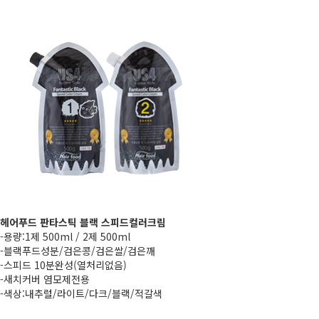
헤어푸드 판타스틱 블랙 스피드컬러크림
-용량:1제 500ml / 2제 500ml
-블랙푸드성분/검은콩/검은쌀/검은깨
-스피드 10분완성(열처리없음)
-새치커버 염모제전용
-색상:내추럴/라이트/다크/블랙/적갈색