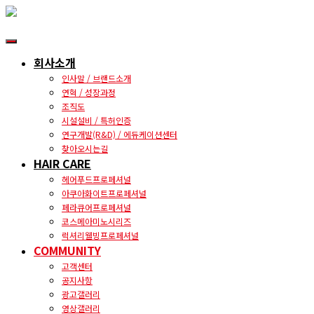
내
비
회사소개
게
인사말 / 브랜드소개
이
연혁 / 성장과정
션
조직도
토
시설설비 / 특허인증
글
연구개발(R&D) / 에듀케이션센터
찾아오시는길
HAIR CARE
헤어푸드프로페셔널
아쿠아화이트프로페셔널
페라큐어프로페셔널
코스메아미노시리즈
럭셔리웰빙프로페셔널
COMMUNITY
고객센터
공지사항
광고갤러리
영상갤러리